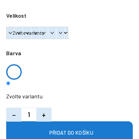
a
j
Velikost
í
t
?
Barva
HLEDAT
Zvolte variantu
−
+