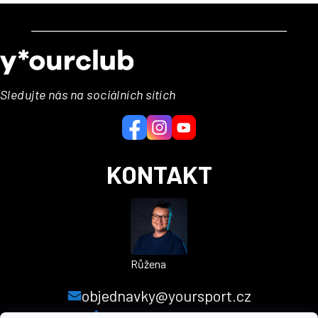
Z
á
p
a
Sledujte nás na sociálních sítích
t
í
KONTAKT
Růžena
objednavky@yoursport.cz