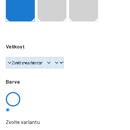
a
j
í
t
?
Velikost
HLEDAT
Barva
Zvolte variantu