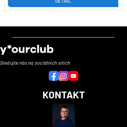
DETAIL
Z
á
p
a
Sledujte nás na sociálních sítích
t
í
KONTAKT