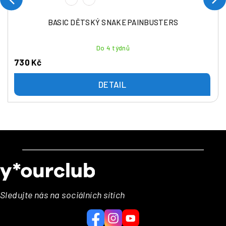
BASIC DĚTSKÝ SNAKE PAINBUSTERS
Do 4 týdnů
730 Kč
DETAIL
Z
á
p
a
Sledujte nás na sociálních sítích
t
í