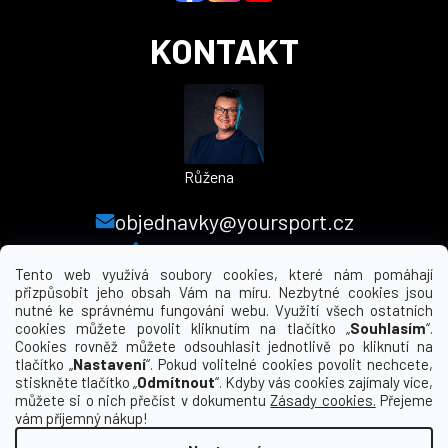
KONTAKT
Růžena
objednavky@yoursport.cz
+420 224 250 000
Tento web využívá soubory cookies, které nám pomáhají
přizpůsobit jeho obsah Vám na míru. Nezbytné cookies jsou
nutné ke správnému fungování webu. Využití všech ostatních
MENU
cookies můžete povolit kliknutím na tlačítko „
Souhlasím
“.
Cookies rovněž můžete odsouhlasit jednotlivě po kliknutí na
tlačítko „
Nastavení
“. Pokud volitelné cookies povolit nechcete,
INFORMACE PRO VÁS
stiskněte tlačítko „
Odmítnout
“. Kdyby vás cookies zajímaly více,
můžete si o nich přečíst v dokumentu
Zásady cookies.
Přejeme
KDE NÁS NAJDETE
vám příjemný nákup!