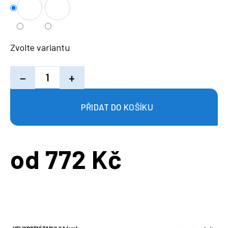
Zvolte variantu
−
+
od
772 Kč
Měrná
cena: