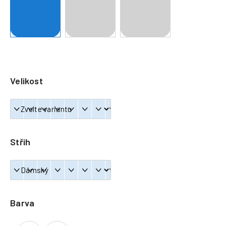
a
j
í
t
?
Velikost
HLEDAT
Střih
Barva