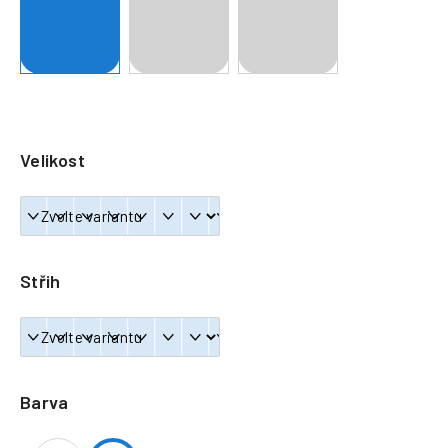
a
j
í
t
?
Velikost
HLEDAT
Střih
Barva