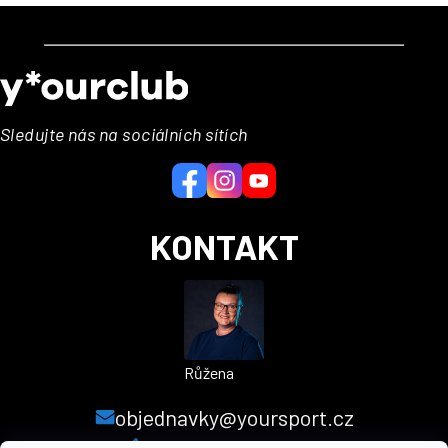
Z
á
p
a
Sledujte nás na sociálních sítích
t
í
KONTAKT
Růžena
objednavky@yoursport.cz