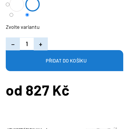
Zvolte variantu
−
+
od
827 Kč
Měrná
cena: