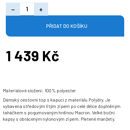
−
+
1 439 Kč
Měrná
cena:
Materiálové složení: 100% polyester
Dámský cestovní top s kapucí z materiálu Polydry. Je
vybavena středovým litým zipem po celé délce doplněným
taháčkem s pogumovaným hrdinou Macron. Velké boční
kapsy s obráceným nylonovým zipem. Pletené manžety.