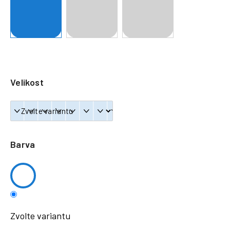
a
j
í
t
?
Velikost
HLEDAT
Barva
Zvolte variantu