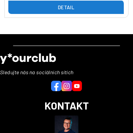
DETAIL
Z
á
p
a
Sledujte nás na sociálních sítích
t
í
KONTAKT