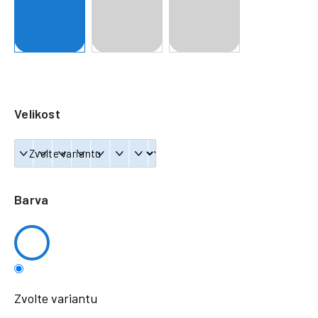
a
j
í
t
?
Velikost
HLEDAT
Barva
Zvolte variantu