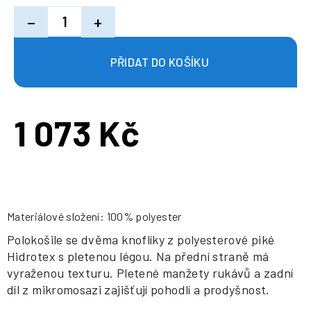
−
+
1 073 Kč
Měrná
cena:
Materiálové složení: 100% polyester
Polokošile se dvěma knoflíky z polyesterové piké
Hidrotex s pletenou légou. Na přední straně má
vyraženou texturu. Pletené manžety rukávů a zadní
díl z mikromosazi zajišťují pohodlí a prodyšnost.