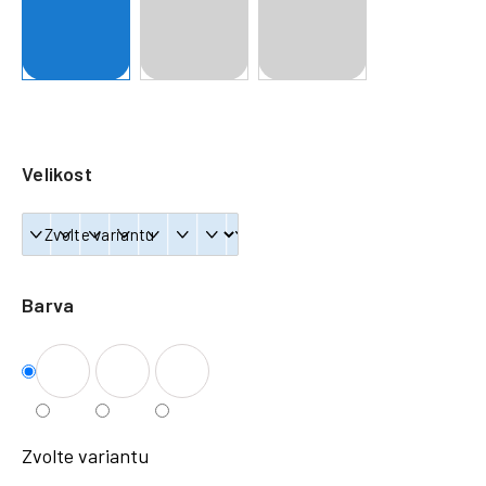
a
j
í
t
?
Velikost
HLEDAT
Barva
Zvolte variantu