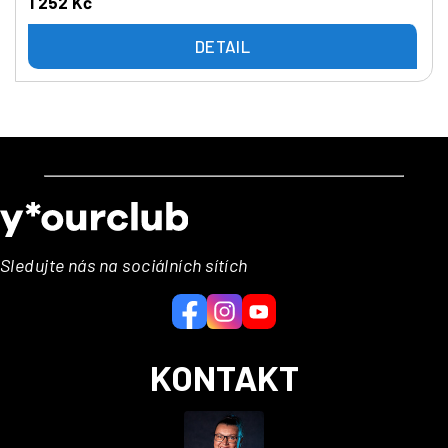
1 252 Kč
DETAIL
Z
á
p
a
Sledujte nás na sociálních sítích
t
í
KONTAKT