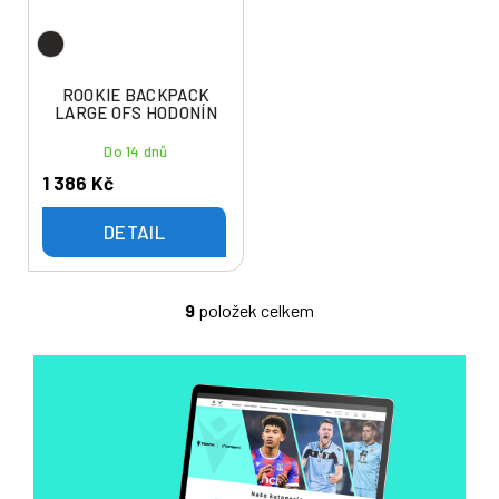
ROOKIE BACKPACK
LARGE OFS HODONÍN
Do 14 dnů
1 386 Kč
DETAIL
9
položek celkem
O
v
l
á
d
a
c
í