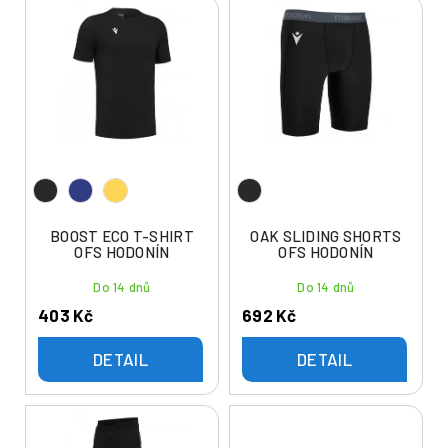
V
n
ý
í
p
p
i
r
s
o
p
d
r
u
o
k
d
t
u
BOOST ECO T-SHIRT
OAK SLIDING SHORTS
ů
OFS HODONÍN
OFS HODONÍN
k
t
Do 14 dnů
Do 14 dnů
ů
403 Kč
692 Kč
DETAIL
DETAIL