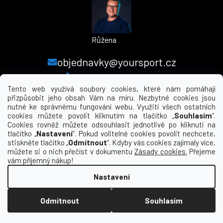
Růžena
objednavky@yoursport.cz
+420 224 250 000
Tento web využívá soubory cookies, které nám pomáhají
přizpůsobit jeho obsah Vám na míru. Nezbytné cookies jsou
nutné ke správnému fungování webu. Využití všech ostatních
MENU
cookies můžete povolit kliknutím na tlačítko „
Souhlasím
“.
Cookies rovněž můžete odsouhlasit jednotlivě po kliknutí na
tlačítko „
Nastavení
“. Pokud volitelné cookies povolit nechcete,
INFORMACE PRO VÁS
stiskněte tlačítko „
Odmítnout
“. Kdyby vás cookies zajímaly více,
můžete si o nich přečíst v dokumentu
Zásady cookies.
Přejeme
KDE NÁS NAJDETE
vám příjemný nákup!
Nastavení
Vytvořil Shoptet
Odmítnout
Souhlasím
Copyright 2026
yourclub.cz
. Všechna práva
vyhrazena.
Upravit nastavení cookies