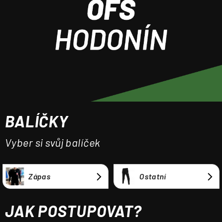
a
j
í
t
?
BALÍČKY
HLEDAT
Vyber si svůj balíček
Zápas
Ostatní
JAK POSTUPOVAT?