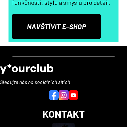
funkčnosti, stylu a smyslu pro detail.
NAVŠTÍVIT E-SHOP
Z
á
p
a
Sledujte nás na sociálních sítích
t
í
KONTAKT