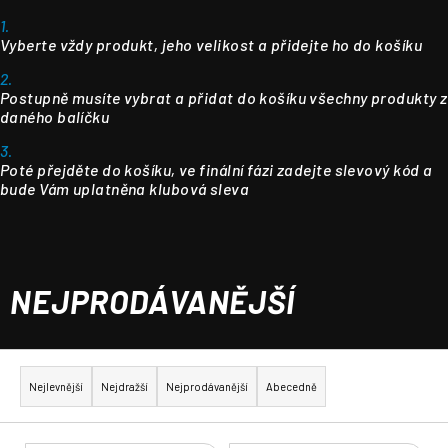
1.
Vyberte vždy produkt, jeho velikost a přidejte ho do košíku
2.
Postupně musíte vybrat a přidat do košíku všechny produkty z
daného balíčku
3.
Poté přejděte do košíku, ve finální fázi zadejte slevový kód a
bude Vám uplatněna klubová sleva
NEJPRODÁVANĚJŠÍ
Ř
a
Nejlevnější
Nejdražší
Nejprodávanější
Abecedně
z
e