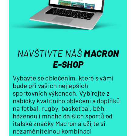
p
r
v
k
y
v
ý
NAVŠTIVTE NÁŠ
MACRON
p
i
E-SHOP
s
u
Vybavte se oblečením, které s vámi
bude při vašich nejlepších
sportovních výkonech. Vybírejte z
nabídky kvalitního oblečení a doplňků
na fotbal, rugby, basketbal, běh,
házenou i mnoho dalších sportů od
italské značky Macron a užijte si
nezaměnitelnou kombinaci