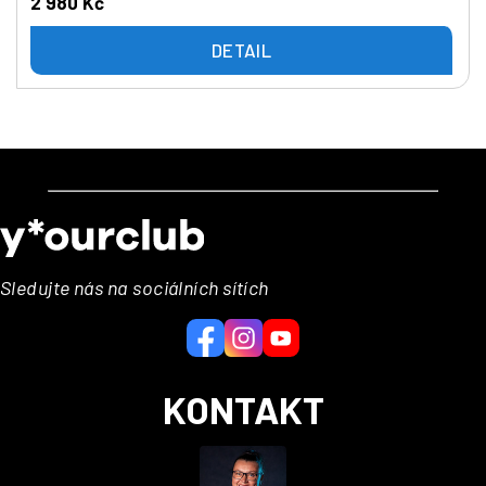
2 980 Kč
DETAIL
Z
á
p
a
Sledujte nás na sociálních sítích
t
í
KONTAKT