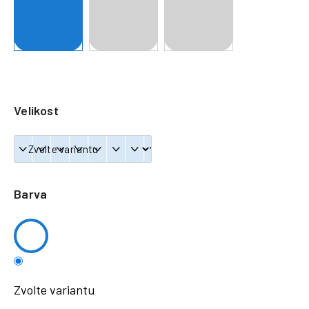
a
j
í
t
?
Velikost
HLEDAT
Barva
Zvolte variantu