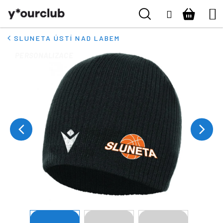
K
Přejít
Hledat
Nákupn
M
Naše kluby
Přihlášení
na
o
ZPĚT
ZPĚT
obsah
š
košík
Vše pro fanoušky
SLUNETA ÚSTÍ NAD LABEM
í
C
k
PERSONALIZACE
Boty
o
p
o
Pro kluby
t
ř
Kontakt
e
b
Přihlásit se
u
j
+420 224 250 000
e
(Po-Pá 9:00 - 16:00 hod.)
t
e
n