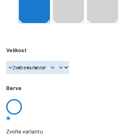
a
j
í
t
?
Velikost
HLEDAT
Barva
Zvolte variantu