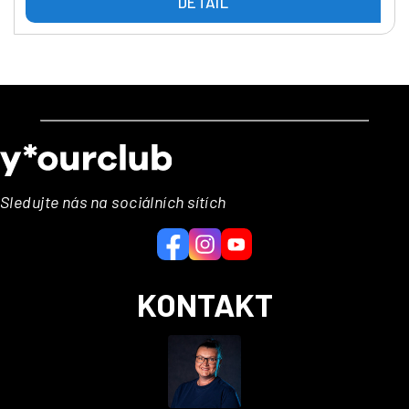
DETAIL
Z
á
p
a
Sledujte nás na sociálních sítích
t
í
KONTAKT