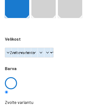
a
j
í
t
?
Velikost
HLEDAT
Barva
Zvolte variantu