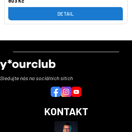
803 Kč
DETAIL
Z
á
p
a
Sledujte nás na sociálních sítích
t
í
KONTAKT