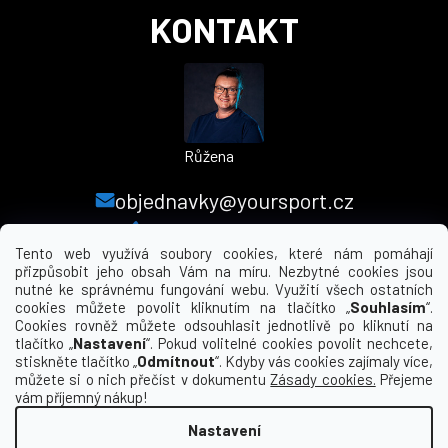
KONTAKT
Růžena
objednavky@yoursport.cz
+420 224 250 000
Tento web využívá soubory cookies, které nám pomáhají
přizpůsobit jeho obsah Vám na míru. Nezbytné cookies jsou
nutné ke správnému fungování webu. Využití všech ostatních
MENU
cookies můžete povolit kliknutím na tlačítko „
Souhlasím
“.
Cookies rovněž můžete odsouhlasit jednotlivě po kliknutí na
tlačítko „
Nastavení
“. Pokud volitelné cookies povolit nechcete,
INFORMACE PRO VÁS
stiskněte tlačítko „
Odmítnout
“. Kdyby vás cookies zajímaly více,
můžete si o nich přečíst v dokumentu
Zásady cookies.
Přejeme
KDE NÁS NAJDETE
vám příjemný nákup!
Nastavení