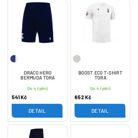
V
n
ý
í
p
p
i
r
s
o
p
d
r
u
o
k
d
t
u
DRACO HERO
BOOST ECO T-SHIRT
ů
BERMUDA TORA
TORA
k
t
Do 4 týdnů
Do 4 týdnů
ů
541 Kč
652 Kč
DETAIL
DETAIL