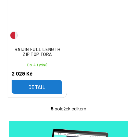
RAIJIN FULL LENGTH
ZIP TOP TORA
Do 4 týdnů
2 029 Kč
DETAIL
5
položek celkem
O
v
l
á