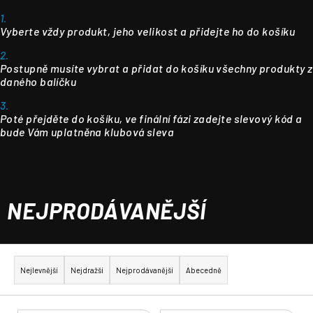
1.
Vyberte vždy produkt, jeho velikost a přidejte ho do košíku
2.
Postupně musíte vybrat a přidat do košíku všechny produkty z
daného balíčku
3.
Poté přejděte do košíku, ve finální fázi zadejte slevový kód a
bude Vám uplatněna klubová sleva
NEJPRODÁVANĚJŠÍ
Ř
a
Nejlevnější
Nejdražší
Nejprodávanější
Abecedně
z
e