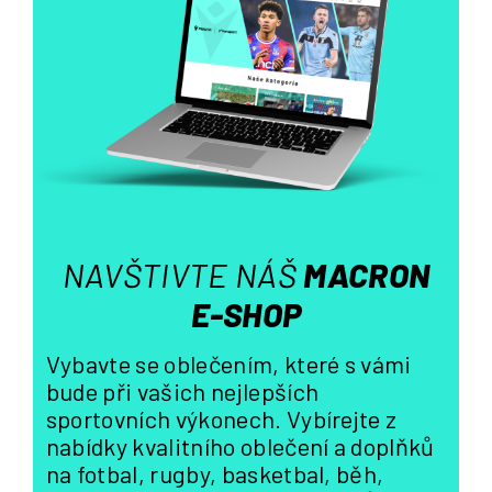
d
a
c
í
p
r
v
k
y
v
ý
NAVŠTIVTE NÁŠ
MACRON
p
i
E-SHOP
s
u
Vybavte se oblečením, které s vámi
bude při vašich nejlepších
sportovních výkonech. Vybírejte z
nabídky kvalitního oblečení a doplňků
na fotbal, rugby, basketbal, běh,