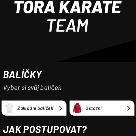
a
j
í
t
?
BALÍČKY
HLEDAT
Vyber si svůj balíček
Základní balíček
Ostatní
JAK POSTUPOVAT?