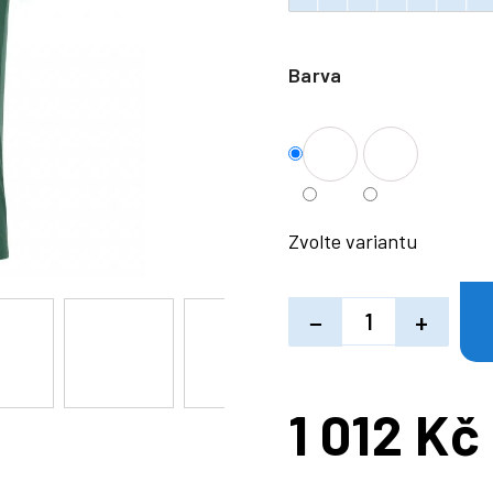
Barva
Zvolte variantu
−
+
1 012 Kč
Měrná
cena: