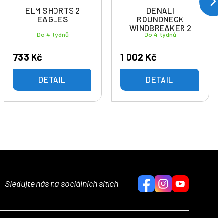
ELM SHORTS 2
DENALI
EAGLES
ROUNDNECK
WINDBREAKER 2
Do 4 týdnů
Do 4 týdnů
EAGLES
733 Kč
1 002 Kč
DETAIL
DETAIL
Sledujte nás na sociálních sítích