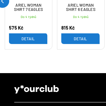
ARIEL WOMAN
ARIEL WOMAN
SHIRT 7 EAGLES
SHIRT 6 EAGLES
Do 4 týdnů
Do 4 týdnů
575 Kč
815 Kč
DETAIL
DETAIL
Z
á
p
a