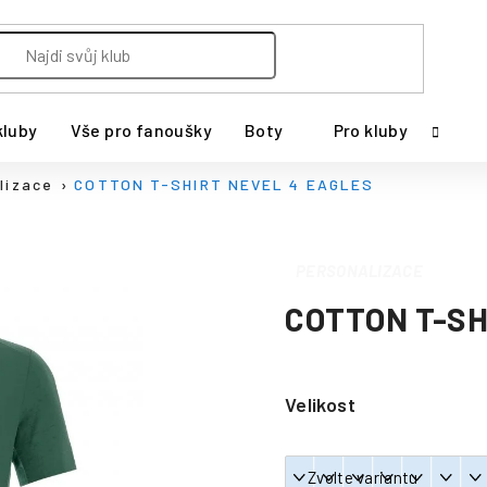
kluby
Vše pro fanoušky
Boty
Pro kluby
lizace
COTTON T-SHIRT NEVEL 4 EAGLES
PERSONALIZACE
COTTON T-SH
Velikost