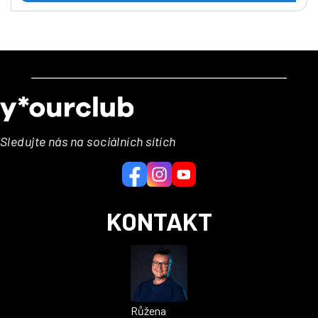
Z
á
p
a
Sledujte nás na sociálních sítích
t
í
KONTAKT
Růžena