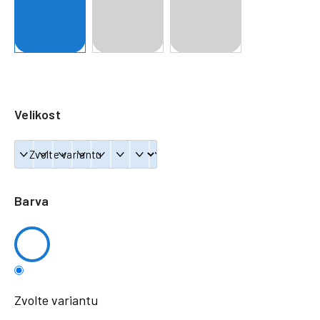
a
j
í
t
?
Velikost
HLEDAT
Barva
Zvolte variantu