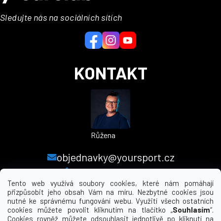
p
a
Sledujte nás na sociálních sítích
t
í
KONTAKT
Růžena
objednavky@yoursport.cz
+420 224 250 000
Tento web využívá soubory cookies, které nám pomáhají
přizpůsobit jeho obsah Vám na míru. Nezbytné cookies jsou
nutné ke správnému fungování webu. Využití všech ostatních
MENU
cookies můžete povolit kliknutím na tlačítko „
Souhlasím
“.
Cookies rovněž můžete odsouhlasit jednotlivě po kliknutí na