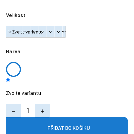
a
j
Velikost
í
t
?
Barva
HLEDAT
Zvolte variantu
−
+