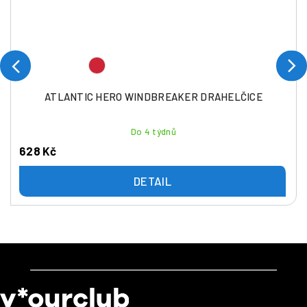
ATLANTIC HERO WINDBREAKER DRAHELČICE
Do 4 týdnů
628 Kč
DETAIL
Z
á