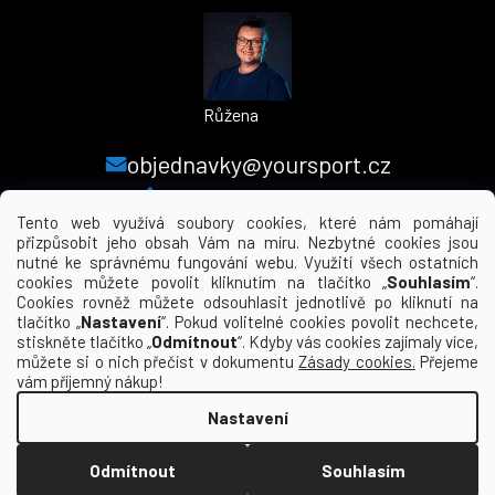
Růžena
objednavky@yoursport.cz
+420 224 250 000
Tento web využívá soubory cookies, které nám pomáhají
přizpůsobit jeho obsah Vám na míru. Nezbytné cookies jsou
nutné ke správnému fungování webu. Využití všech ostatních
MENU
cookies můžete povolit kliknutím na tlačítko „
Souhlasím
“.
Cookies rovněž můžete odsouhlasit jednotlivě po kliknutí na
tlačítko „
Nastavení
“. Pokud volitelné cookies povolit nechcete,
INFORMACE PRO VÁS
stiskněte tlačítko „
Odmítnout
“. Kdyby vás cookies zajímaly více,
můžete si o nich přečíst v dokumentu
Zásady cookies.
Přejeme
KDE NÁS NAJDETE
vám příjemný nákup!
Nastavení
Vytvořil Shoptet
Odmítnout
Souhlasím
Copyright 2026
yourclub.cz
. Všechna práva