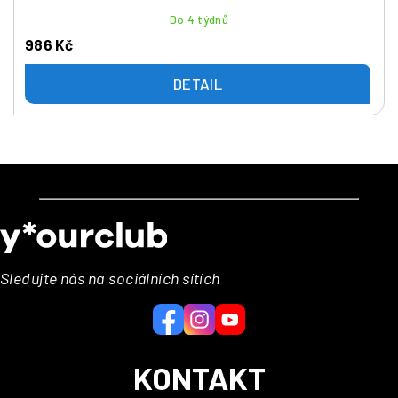
Do 4 týdnů
986 Kč
DETAIL
Z
á
p
a
Sledujte nás na sociálních sítích
t
í
KONTAKT