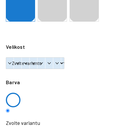
a
j
í
t
?
Velikost
HLEDAT
Barva
Zvolte variantu