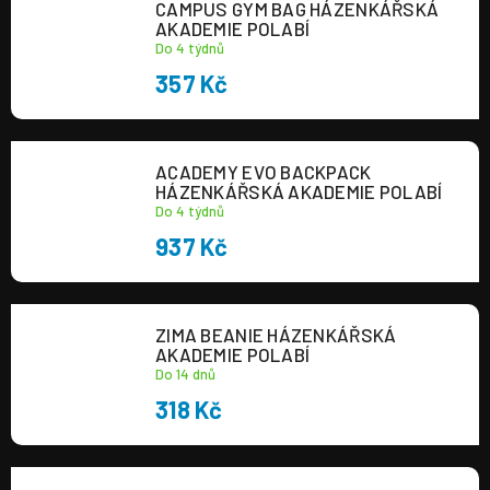
CAMPUS GYM BAG HÁZENKÁŘSKÁ
a
AKADEMIE POLABÍ
Do 4 týdnů
j
357 Kč
í
t
?
ACADEMY EVO BACKPACK
HÁZENKÁŘSKÁ AKADEMIE POLABÍ
Do 4 týdnů
937 Kč
HLEDAT
ZIMA BEANIE HÁZENKÁŘSKÁ
AKADEMIE POLABÍ
Do 14 dnů
318 Kč