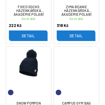
d
t
u
FIXED SOCKS
ZIMA BEANIE
ů
HÁZENKÁŘSKÁ
HÁZENKÁŘSKÁ
k
AKADEMIE POLABÍ
AKADEMIE POLABÍ
t
Do 14 dnů
Do 14 dnů
ů
222 Kč
318 Kč
DETAIL
DETAIL
SNOW POMPON
CAMPUS GYM BAG