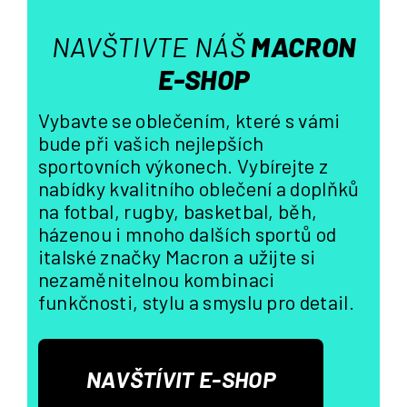
i
s
NAVŠTIVTE NÁŠ
MACRON
u
E-SHOP
Vybavte se oblečením, které s vámi
bude při vašich nejlepších
sportovních výkonech. Vybírejte z
nabídky kvalitního oblečení a doplňků
na fotbal, rugby, basketbal, běh,
házenou i mnoho dalších sportů od
italské značky Macron a užijte si
nezaměnitelnou kombinaci
funkčnosti, stylu a smyslu pro detail.
NAVŠTÍVIT E-SHOP