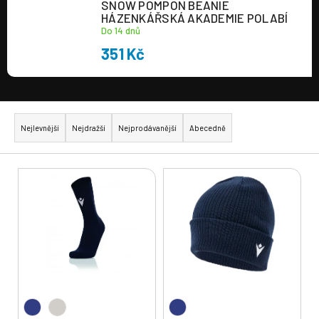
SNOW POMPON BEANIE
HÁZENKÁŘSKÁ AKADEMIE POLABÍ
Do 14 dnů
351 Kč
Ř
a
Nejlevnější
Nejdražší
Nejprodávanější
Abecedně
z
e
V
n
ý
í
p
p
i
r
s
o
p
d
r
u
o
k