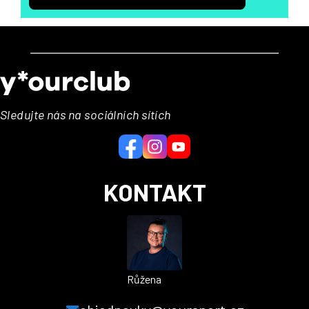
Z
á
p
a
Sledujte nás na sociálních sítích
t
í
KONTAKT
Růžena