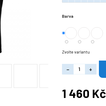
Barva
Zvolte variantu
−
+
1 460 K
Měrná
cena: