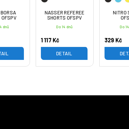
N BORSA
NASSER REFEREE
NITRO
 OFSPV
SHORTS OFSPV
OF
4 dnů
Do 14 dnů
Do 1
1 117 Kč
329 Kč
TAIL
DETAIL
DET