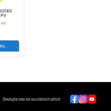
 SOCKS
SPV
4 dnů
AIL
Sledujte nás na sociálních sítích