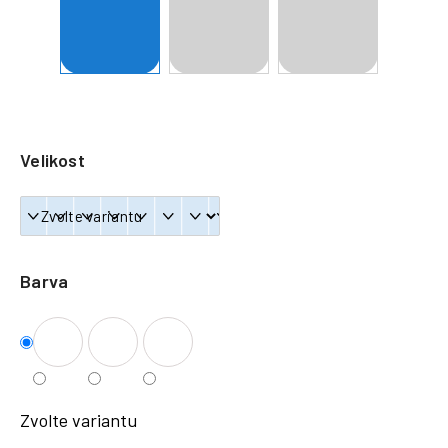
a
j
í
t
?
Velikost
HLEDAT
Barva
Zvolte variantu