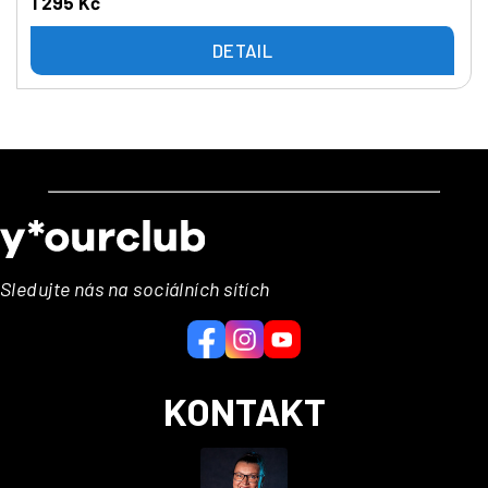
1 295 Kč
DETAIL
Z
á
p
a
Sledujte nás na sociálních sítích
t
í
KONTAKT