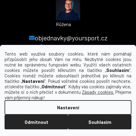
Růžena
objednavky@yoursport.cz
+420 224 250 000
Tento web využívá soubory cookies, které nám pomáhají
přizpůsobit jeho obsah Vám na míru. Nezbytné cookies jsou
nutné ke správnému fungování webu. Využití všech ostatních
MENU
cookies můžete povolit kliknutím na tlačítko „
Souhlasím
“.
Cookies rovněž můžete odsouhlasit jednotlivě po kliknutí na
tlačítko „
Nastavení
“. Pokud volitelné cookies povolit nechcete,
INFORMACE PRO VÁS
stiskněte tlačítko „
Odmítnout
“. Kdyby vás cookies zajímaly více,
můžete si o nich přečíst v dokumentu
Zásady cookies.
Přejeme
KDE NÁS NAJDETE
vám příjemný nákup!
Nastavení
Vytvořil Shoptet
Odmítnout
Souhlasím
Copyright 2026
yourclub.cz
. Všechna práva
vyhrazena.
Upravit nastavení cookies