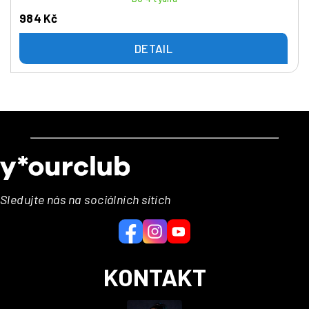
984 Kč
DETAIL
Z
á
p
a
Sledujte nás na sociálních sítích
t
í
KONTAKT