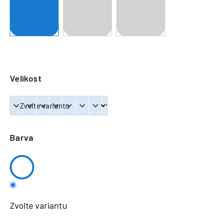
a
j
í
t
?
Velikost
HLEDAT
Barva
Zvolte variantu