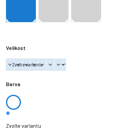
a
j
í
t
?
Velikost
HLEDAT
Barva
Zvolte variantu