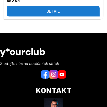
692 Kč
DETAIL
Z
á
p
a
Sledujte nás na sociálních sítích
t
í
KONTAKT