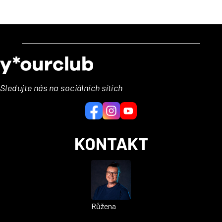
Z
á
p
a
Sledujte nás na sociálních sítích
t
í
KONTAKT
Růžena