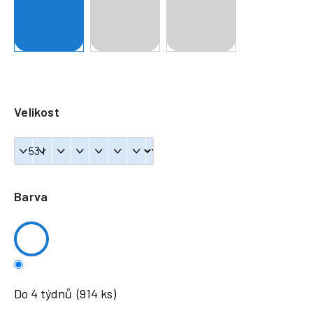
a
j
í
t
?
Velikost
HLEDAT
Barva
Do 4 týdnů
(914 ks)