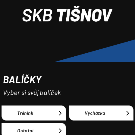
a
j
í
t
?
BALÍČKY
HLEDAT
Vyber si svůj balíček
Trénink
Vycházka
Ostatní