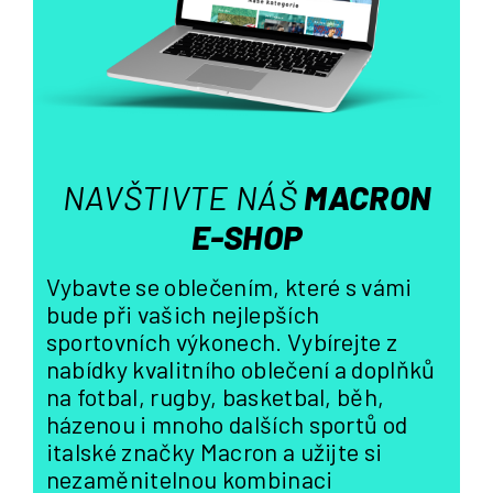
v
k
y
v
ý
p
i
s
NAVŠTIVTE NÁŠ
MACRON
u
E-SHOP
Vybavte se oblečením, které s vámi
bude při vašich nejlepších
sportovních výkonech. Vybírejte z
nabídky kvalitního oblečení a doplňků
na fotbal, rugby, basketbal, běh,
házenou i mnoho dalších sportů od
italské značky Macron a užijte si
nezaměnitelnou kombinaci