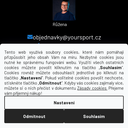
Růžena
objednavky@yoursport.cz
+420 224 250 000
Tento web využívá soubory cookies, které nám pomáhají
přizpůsobit jeho obsah Vám na míru. Nezbytné cookies jsou
nutné ke správnému fungování webu. Využití všech ostatních
MENU
cookies můžete povolit kliknutím na tlačítko „
Souhlasím
“.
Cookies rovněž můžete odsouhlasit jednotlivě po kliknutí na
tlačítko „
Nastavení
“. Pokud volitelné cookies povolit nechcete,
INFORMACE PRO VÁS
stiskněte tlačítko „
Odmítnout
“. Kdyby vás cookies zajímaly více,
můžete si o nich přečíst v dokumentu
Zásady cookies.
Přejeme
KDE NÁS NAJDETE
vám příjemný nákup!
Nastavení
Vytvořil Shoptet
Odmítnout
Souhlasím
Copyright 2026
yourclub.cz
. Všechna práva
vyhrazena.
Upravit nastavení cookies