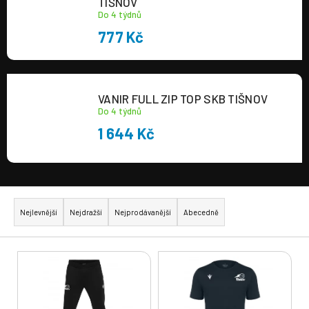
TIŠNOV
Do 4 týdnů
777 Kč
VANIR FULL ZIP TOP SKB TIŠNOV
Do 4 týdnů
1 644 Kč
Ř
a
Nejlevnější
Nejdražší
Nejprodávanější
Abecedně
z
e
V
n
ý
í
p
p