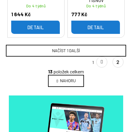
TIŠNOV
Do 4 týdnů
Do 4 týdnů
1 644 Kč
777 Kč
DETAIL
DETAIL
NAČÍST 1 DALŠÍ
S
2
1
t
O
r
13
položek celkem
v
á
NAHORU
l
n
k
á
o
d
v
a
á
c
n
í
í
p
r