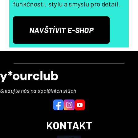
funkčnosti, stylu a smyslu pro detail.
NAVŠTÍVIT E-SHOP
Z
á
p
a
Sledujte nás na sociálních sítích
t
í
KONTAKT