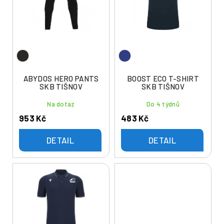
i
r
s
o
p
d
r
u
o
k
d
t
u
ABYDOS HERO PANTS
BOOST ECO T-SHIRT
ů
SKB TIŠNOV
SKB TIŠNOV
k
t
Na dotaz
Do 4 týdnů
ů
953 Kč
483 Kč
DETAIL
DETAIL