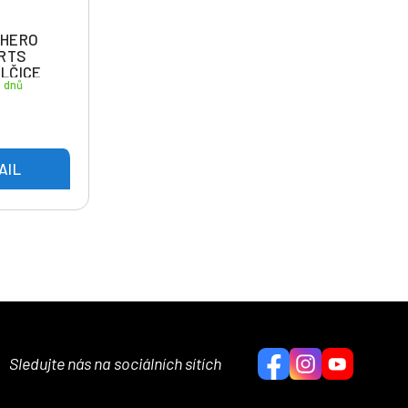
 HERO
RTS
LČICE
4 dnů
AIL
Sledujte nás na sociálních sítích