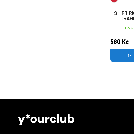
SHIRT R
DRAH
Do 4
580 Kč
DE
Z
á
p