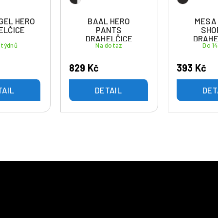
IGEL HERO
BAAL HERO
MESA
ELČICE
PANTS
SHO
DRAHELČICE
DRAHE
 týdnů
Na dotaz
Do 1
829 Kč
393 Kč
TAIL
DETAIL
DET