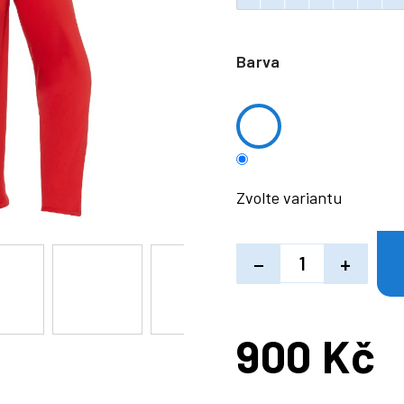
Barva
Zvolte variantu
−
+
900 Kč
Měrná
cena: