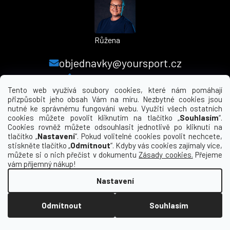
Růžena
objednavky@yoursport.cz
+420 224 250 000
Tento web využívá soubory cookies, které nám pomáhají
přizpůsobit jeho obsah Vám na míru. Nezbytné cookies jsou
nutné ke správnému fungování webu. Využití všech ostatních
MENU
cookies můžete povolit kliknutím na tlačítko „
Souhlasím
“.
Cookies rovněž můžete odsouhlasit jednotlivě po kliknutí na
tlačítko „
Nastavení
“. Pokud volitelné cookies povolit nechcete,
INFORMACE PRO VÁS
stiskněte tlačítko „
Odmítnout
“. Kdyby vás cookies zajímaly více,
můžete si o nich přečíst v dokumentu
Zásady cookies.
Přejeme
KDE NÁS NAJDETE
vám příjemný nákup!
Nastavení
Vytvořil Shoptet
Odmítnout
Souhlasím
Copyright 2026
yourclub.cz
. Všechna práva
vyhrazena.
Upravit nastavení cookies