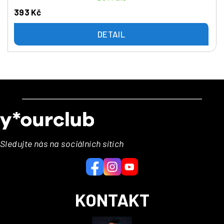
393 Kč
DETAIL
Z
á
p
a
Sledujte nás na sociálních sítích
t
í
KONTAKT