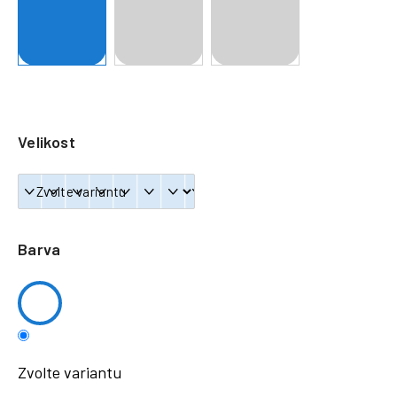
a
j
í
t
?
Velikost
HLEDAT
Barva
Zvolte variantu