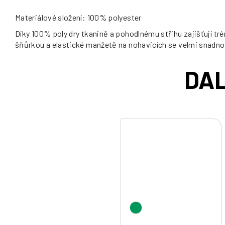
Materiálové složení: 100% polyester
Díky 100% poly dry tkanině a pohodlnému střihu zajišťují tr
šňůrkou a elastické manžetě na nohavicích se velmi snadno