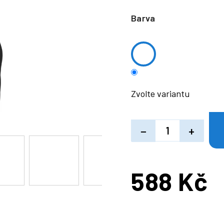
Barva
Zvolte variantu
−
+
588 Kč
Měrná
cena: