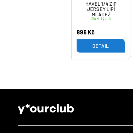
HAVEL 1/4 ZIP
JERSEY LIPÍ
MLÁDEŽ
Do 4 týdnů
896 Kč
DETAIL
Z
á
p
a