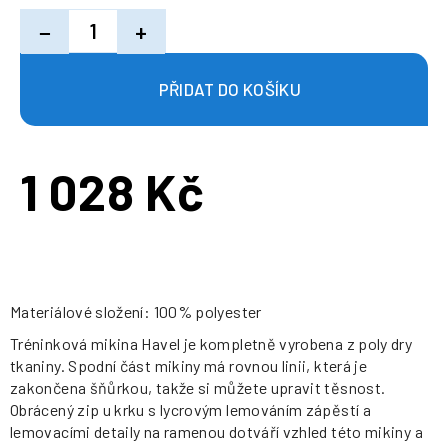
−
+
1 028 Kč
Měrná
cena:
Materiálové složení: 100% polyester
Tréninková mikina Havel je kompletně vyrobena z poly dry
tkaniny. Spodní část mikiny má rovnou linii, která je
zakončena šňůrkou, takže si můžete upravit těsnost.
Obrácený zip u krku s lycrovým lemováním zápěstí a
lemovacími detaily na ramenou dotváří vzhled této mikiny a