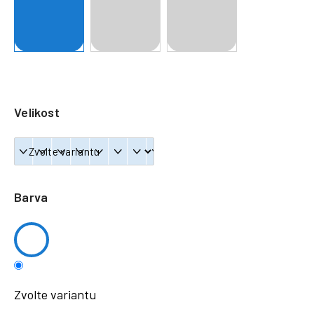
a
j
í
t
?
Velikost
HLEDAT
Barva
Zvolte variantu