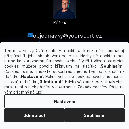
Růžena
objednavky@yoursport.cz
+420 224 250 000
Tento web využívá soubory cookies, které nám pomáhají
přizpůsobit jeho obsah Vám na míru. Nezbytné cookies jsou
nutné ke správnému fungování webu. Využití všech ostatních
MENU
cookies můžete povolit kliknutím na tlačítko „
Souhlasím
“.
Cookies rovněž můžete odsouhlasit jednotlivě po kliknutí na
tlačítko „
Nastavení
“. Pokud volitelné cookies povolit nechcete,
INFORMACE PRO VÁS
stiskněte tlačítko „
Odmítnout
“. Kdyby vás cookies zajímaly více,
můžete si o nich přečíst v dokumentu
Zásady cookies.
Přejeme
KDE NÁS NAJDETE
vám příjemný nákup!
Nastavení
Vytvořil Shoptet
Odmítnout
Souhlasím
Copyright 2026
yourclub.cz
. Všechna práva
vyhrazena.
Upravit nastavení cookies