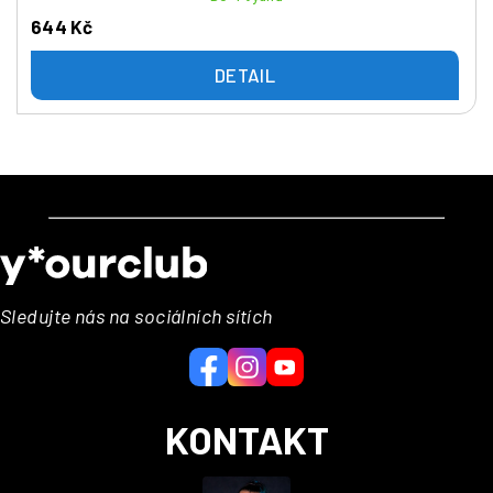
644 Kč
DETAIL
Z
á
p
a
Sledujte nás na sociálních sítích
t
í
KONTAKT