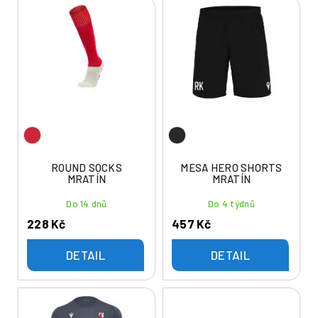
V
n
ý
í
p
p
i
r
s
o
p
d
r
u
o
k
d
t
u
ROUND SOCKS
MESA HERO SHORTS
ů
MRATÍN
MRATÍN
k
t
Do 14 dnů
Do 4 týdnů
ů
228 Kč
457 Kč
DETAIL
DETAIL