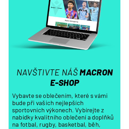
d
a
c
í
p
r
v
k
y
v
ý
NAVŠTIVTE NÁŠ
MACRON
p
i
E-SHOP
s
u
Vybavte se oblečením, které s vámi
bude při vašich nejlepších
sportovních výkonech. Vybírejte z
nabídky kvalitního oblečení a doplňků
na fotbal, rugby, basketbal, běh,