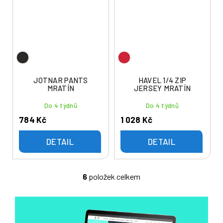
JOTNAR PANTS
HAVEL 1/4 ZIP
MRATÍN
JERSEY MRATÍN
Do 4 týdnů
Do 4 týdnů
784 Kč
1 028 Kč
DETAIL
DETAIL
6
položek celkem
O
v
l
á