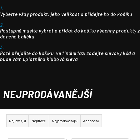
1.
Vyberte vždy produkt, jeho velikost a přidejte ho do košíku
2.
Postupně musíte vybrat a přidat do košíku všechny produkty z
daného balíčku
3.
Poté přejděte do košíku, ve finální fázi zadejte slevový kód a
bude Vám uplatněna klubová sleva
NEJPRODÁVANĚJŠÍ
Ř
a
Nejlevnější
Nejdražší
Nejprodávanější
Abecedně
z
e