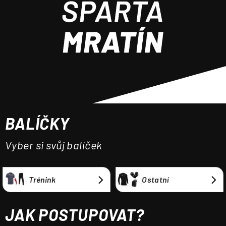
a
j
í
t
?
BALÍČKY
HLEDAT
Vyber si svůj balíček
Trénink
Ostatní
JAK POSTUPOVAT?