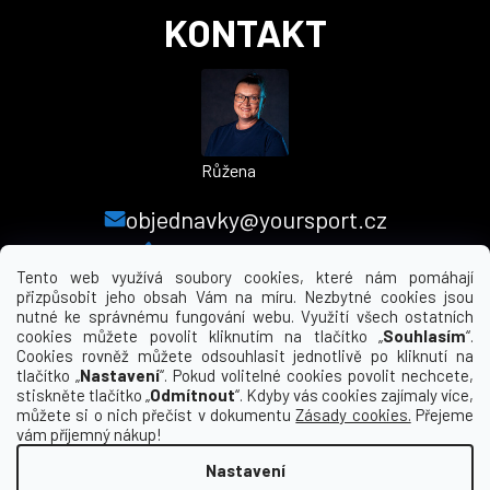
KONTAKT
Růžena
objednavky@yoursport.cz
+420 224 250 000
Tento web využívá soubory cookies, které nám pomáhají
přizpůsobit jeho obsah Vám na míru. Nezbytné cookies jsou
nutné ke správnému fungování webu. Využití všech ostatních
MENU
cookies můžete povolit kliknutím na tlačítko „
Souhlasím
“.
Cookies rovněž můžete odsouhlasit jednotlivě po kliknutí na
tlačítko „
Nastavení
“. Pokud volitelné cookies povolit nechcete,
INFORMACE PRO VÁS
stiskněte tlačítko „
Odmítnout
“. Kdyby vás cookies zajímaly více,
můžete si o nich přečíst v dokumentu
Zásady cookies.
Přejeme
KDE NÁS NAJDETE
vám příjemný nákup!
Nastavení