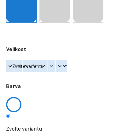
a
j
í
t
?
Velikost
HLEDAT
Barva
Zvolte variantu