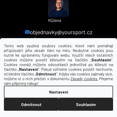
Růžena
objednavky@yoursport.cz
+420 224 250 000
Tento web využívá soubory cookies, které nám pomáhají
přizpůsobit jeho obsah Vám na míru. Nezbytné cookies jsou
nutné ke správnému fungování webu. Využití všech ostatních
MENU
cookies můžete povolit kliknutím na tlačítko „
Souhlasím
“.
Cookies rovněž můžete odsouhlasit jednotlivě po kliknutí na
tlačítko „
Nastavení
“. Pokud volitelné cookies povolit nechcete,
INFORMACE PRO VÁS
stiskněte tlačítko „
Odmítnout
“. Kdyby vás cookies zajímaly více,
můžete si o nich přečíst v dokumentu
Zásady cookies.
Přejeme
KDE NÁS NAJDETE
vám příjemný nákup!
Nastavení
Vytvořil Shoptet
Odmítnout
Souhlasím
Copyright 2026
yourclub.cz
. Všechna práva
vyhrazena.
Upravit nastavení cookies