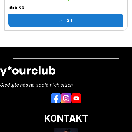
655 Kč
DETAIL
Z
á
p
a
Sledujte nás na sociálních sítích
t
í
KONTAKT