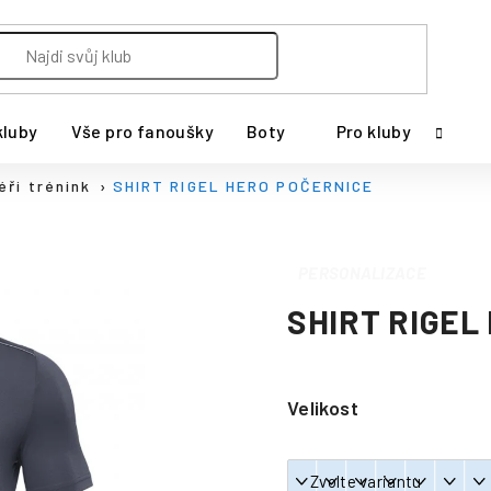
kluby
Vše pro fanoušky
Boty
Pro kluby
éři trénink
SHIRT RIGEL HERO POČERNICE
PERSONALIZACE
SHIRT RIGEL
Velikost