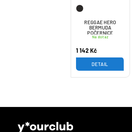
REGGAE HERO
BERMUDA
POČERNICE
Na dotaz
1 142 Kč
DETAIL
Z
á