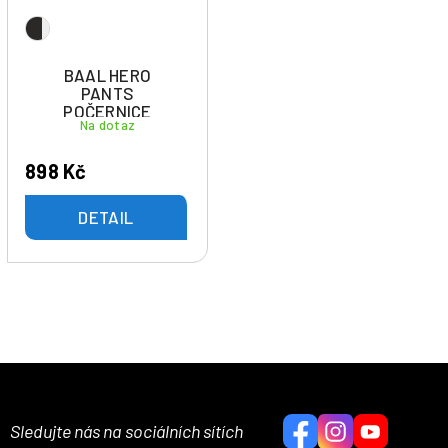
BAAL HERO
PANTS
POČERNICE
Na dotaz
898 Kč
DETAIL
Sledujte nás na sociálních sítích