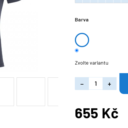
Barva
Zvolte variantu
−
+
655 Kč
Měrná
cena: