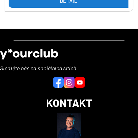
DETAIL
Z
á
p
a
Sledujte nás na sociálních sítích
t
í
KONTAKT