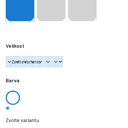
a
j
í
t
?
Velikost
HLEDAT
Barva
Zvolte variantu