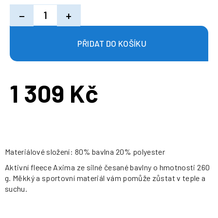
−
+
1 309 Kč
Měrná
cena:
Materiálové složení: 80% bavlna 20% polyester
Aktivní fleece Axima ze silné česané bavlny o hmotnosti 260
g. Měkký a sportovní materiál vám pomůže zůstat v teple a
suchu.