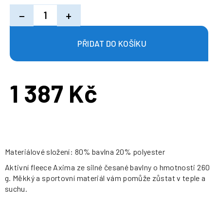
−
+
1 387 Kč
Měrná
cena:
Materiálové složení: 80% bavlna 20% polyester
Aktivní fleece Axima ze silné česané bavlny o hmotnosti 260
g. Měkký a sportovní materiál vám pomůže zůstat v teple a
suchu.