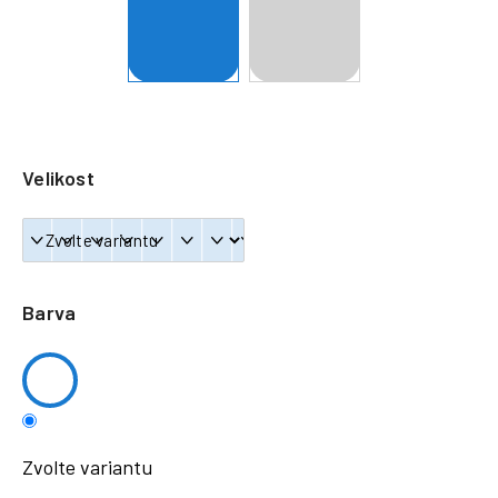
a
j
í
t
?
Velikost
HLEDAT
Barva
Zvolte variantu