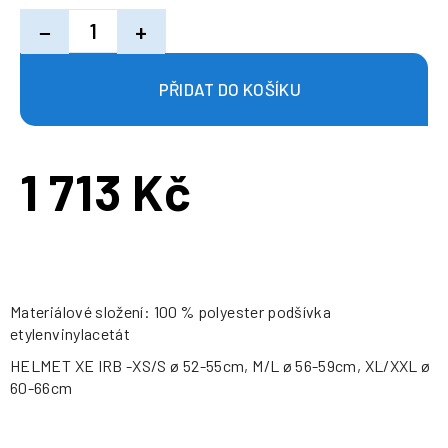
−
+
1 713 Kč
Měrná
cena:
Materiálové složení: 100 % polyester podšívka
etylenvinylacetát
HELMET XE IRB -XS/S ø 52-55cm, M/L ø 56-59cm, XL/XXL ø
60-66cm