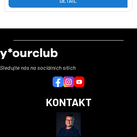
DETAIL
Z
á
p
a
Sledujte nás na sociálních sítích
t
í
KONTAKT