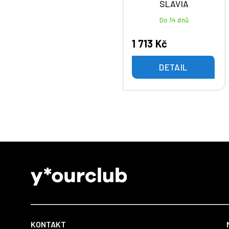
SLAVIA
Do 14 dnů
1 713 Kč
DETAIL
Z
á
p
a
t
KONTAKT