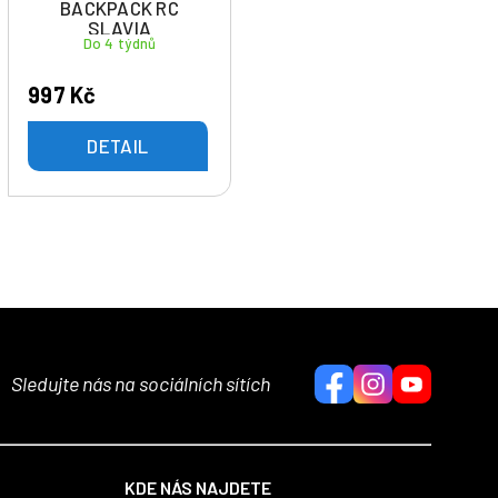
BACKPACK RC
SLAVIA
Do 4 týdnů
997 Kč
DETAIL
Sledujte nás na sociálních sítích
KDE NÁS NAJDETE