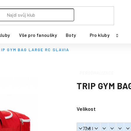
kluby
Vše pro fanoušky
Boty
Pro kluby
RIP GYM BAG LARGE RC SLAVIA
PERSONALIZACE
TRIP GYM BA
Velikost