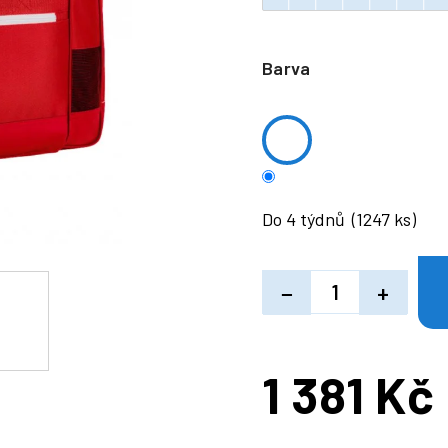
Barva
Do 4 týdnů
(1247 ks)
−
+
1 381 Kč
Měrná
cena: