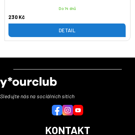
Do 14 dnů
230 Kč
DETAIL
Z
á
p
a
Sledujte nás na sociálních sítích
t
í
KONTAKT