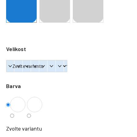
a
j
í
t
?
Velikost
HLEDAT
Barva
Zvolte variantu