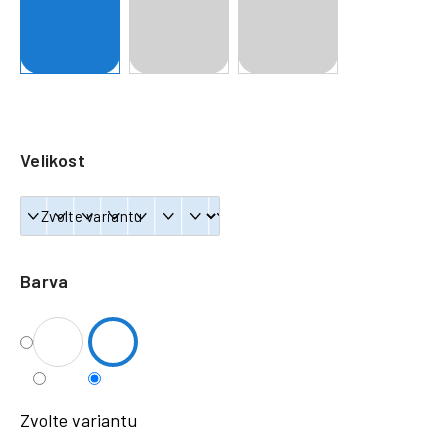
a
j
í
t
?
Velikost
HLEDAT
Barva
Zvolte variantu