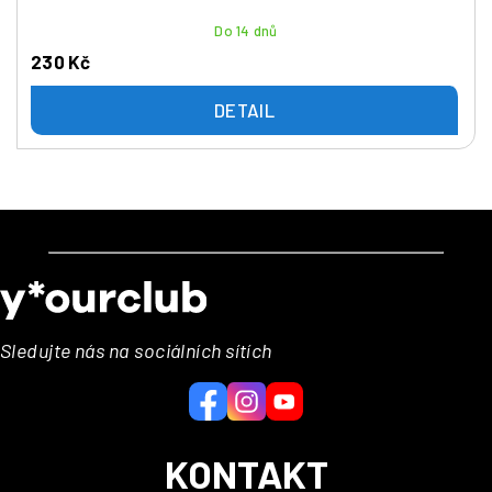
Do 14 dnů
230 Kč
DETAIL
Z
á
p
a
Sledujte nás na sociálních sítích
t
í
KONTAKT