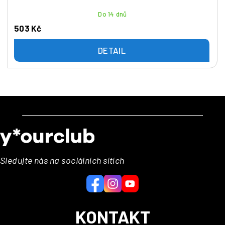
Do 14 dnů
503 Kč
DETAIL
Z
á
p
a
Sledujte nás na sociálních sítích
t
í
KONTAKT