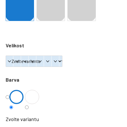
a
j
í
t
?
Velikost
HLEDAT
Barva
Zvolte variantu