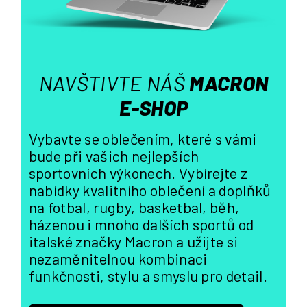
v
ý
p
i
s
NAVŠTIVTE NÁŠ
MACRON
u
E-SHOP
Vybavte se oblečením, které s vámi
bude při vašich nejlepších
sportovních výkonech. Vybírejte z
nabídky kvalitního oblečení a doplňků
na fotbal, rugby, basketbal, běh,
házenou i mnoho dalších sportů od
italské značky Macron a užijte si
nezaměnitelnou kombinaci
funkčnosti, stylu a smyslu pro detail.