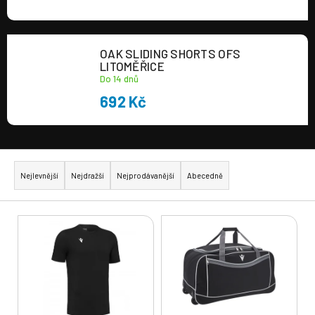
OAK SLIDING SHORTS OFS
LITOMĚŘICE
Do 14 dnů
692 Kč
Ř
a
Nejlevnější
Nejdražší
Nejprodávanější
Abecedně
z
e
V
n
ý
í
p
p
i
r
s
o
p