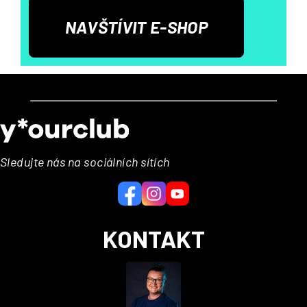
NAVŠTÍVIT E-SHOP
Z
á
p
a
Sledujte nás na sociálních sítích
t
í
KONTAKT