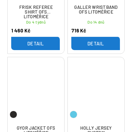
FRISK REFEREE
GALLER WRISTBAND
SHIRT OFS
OFS LITOMĚŘICE
LITOMĚŘICE
Do 4 týdnů
Do 14 dnů
1 460 Kč
716 Kč
DETAIL
DETAIL
GYOR JACKET OFS
HOLLY JERSEY