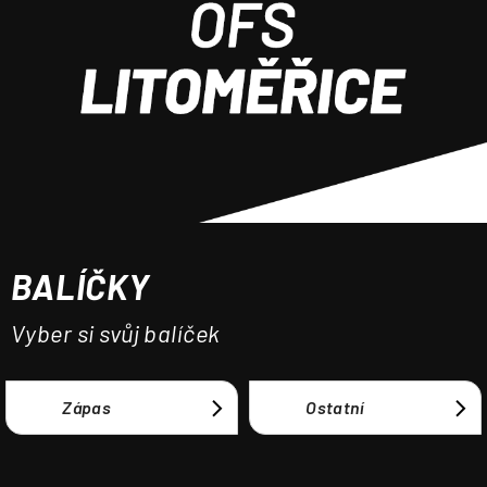
a
j
í
t
?
BALÍČKY
HLEDAT
Vyber si svůj balíček
Zápas
Ostatní