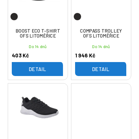
d
r
u
o
k
d
t
u
BOOST ECO T-SHIRT
COMPASS TROLLEY
ů
OFS LITOMĚŘICE
OFS LITOMĚŘICE
k
t
Do 14 dnů
Do 14 dnů
ů
403 Kč
1 946 Kč
DETAIL
DETAIL