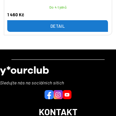
Do 4 týdnů
1 460 Kč
DETAIL
Z
á
p
a
Sledujte nás na sociálních sítích
t
í
KONTAKT