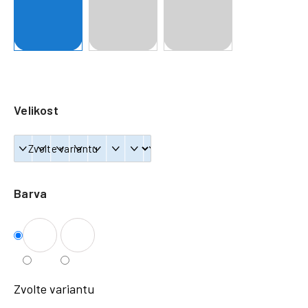
a
j
í
t
?
Velikost
HLEDAT
Barva
Zvolte variantu