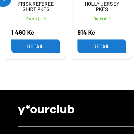
FRISK REFEREE
HOLLY JERSEY
SHIRT PKFS
PKFS
Do 4 týdnů
Do 14 dnů
1 460 Kč
914 Kč
DETAIL
DETAIL
Z
á
p
a