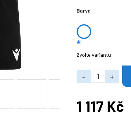
Barva
Zvolte variantu
−
+
1 117 Kč
Měrná
cena: