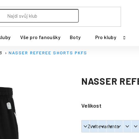
kluby
Vše pro fanoušky
Boty
Pro kluby
23
NASSER REFEREE SHORTS PKFS
NASSER REF
Velikost