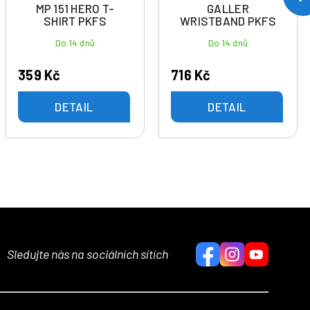
MP 151 HERO T-
GALLER
SHIRT PKFS
WRISTBAND PKFS
Do 14 dnů
Do 14 dnů
359 Kč
716 Kč
DETAIL
DETAIL
Sledujte nás na sociálních sítích