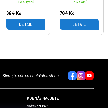
Do 4 týdnů
Do 4 týdnů
684 Kč
764 Kč
DETAIL
DETAIL
Sledujte nás na sociálních sítích
KDE NÁS NAJDETE
Vážská 998/2