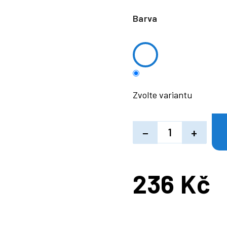
Barva
Zvolte variantu
−
+
236 Kč
Měrná
cena: