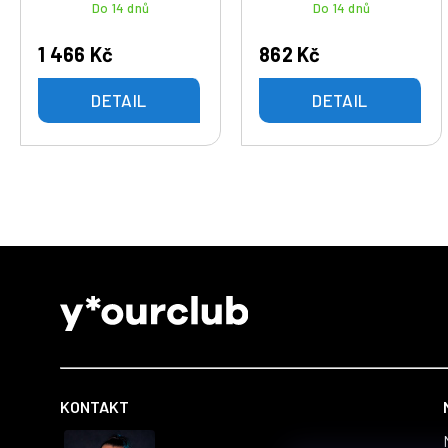
Do 14 dnů
Do 14 dnů
1 466 Kč
862 Kč
DETAIL
DETAIL
Z
á
p
a
t
KONTAKT
í