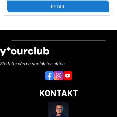
DETAIL
Z
á
p
a
Sledujte nás na sociálních sítích
t
í
KONTAKT