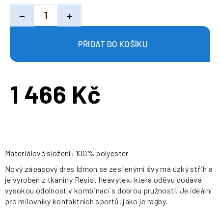
−
+
1 466 Kč
Měrná
cena:
Materiálové složení: 100% polyester
Nový zápasový dres Idmon se zesílenými švy má úzký střih a
je vyroben z tkaniny Resist heavytex, která oděvu dodává
vysokou odolnost v kombinaci s dobrou pružností. Je ideální
pro milovníky kontaktních sportů, jako je ragby.