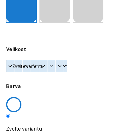
a
j
í
t
?
Velikost
HLEDAT
Barva
Zvolte variantu