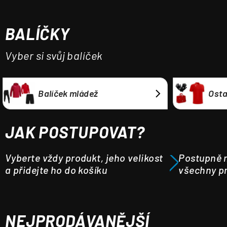
a
j
BALÍČKY
í
t
Vyber si svůj balíček
?
Balíček mládež
Osta
HLEDAT
JAK POSTUPOVAT?
Vyberte vždy produkt, jeho velikost
Postupně m
a přidejte ho do košíku
všechny pr
NEJPRODÁVANĚJŠÍ