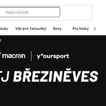
kluby
Vše pro fanoušky
Boty
Pro kluby
ž