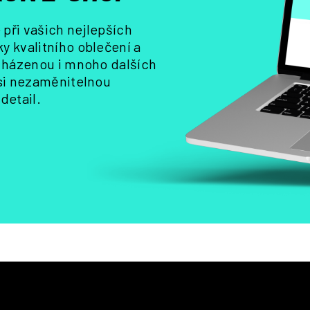
k
y
při vašich nejlepších
v
y kvalitního oblečení a
ý
, házenou i mnoho dalších
p
i
 si nezaměnitelnou
s
detail.
u