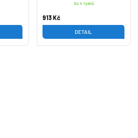
Do 4 týdnů
913 Kč
DETAIL