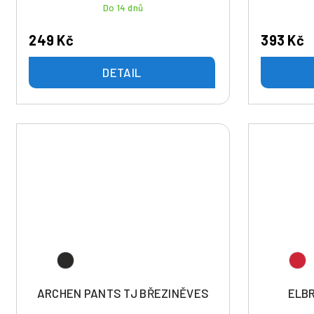
t
Do 14 dnů
ů
249 Kč
393 Kč
DETAIL
ARCHEN PANTS TJ BŘEZINĚVES
ELBR