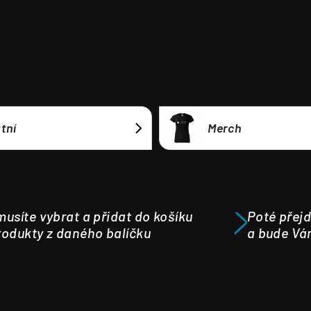
tní
Merch
usíte vybrat a přidat do košíku
Poté přejd
odukty z daného balíčku
a bude Vá