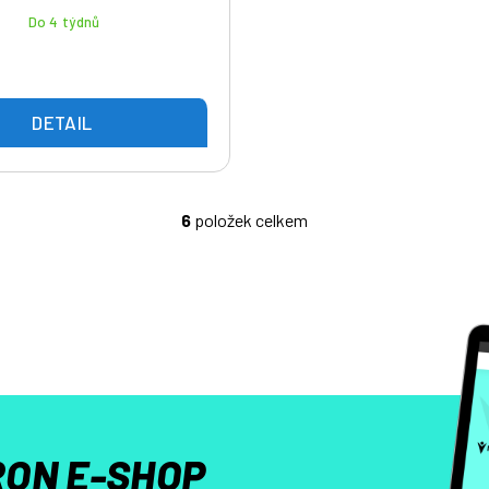
Do 4 týdnů
DETAIL
6
položek celkem
O
v
l
á
d
a
c
í
p
r
ON E-SHOP
v