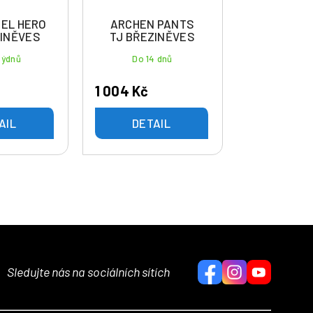
GEL HERO
ARCHEN PANTS
ZINĚVES
TJ BŘEZINĚVES
týdnů
Do 14 dnů
1 004 Kč
AIL
DETAIL
Sledujte nás na sociálních sítích