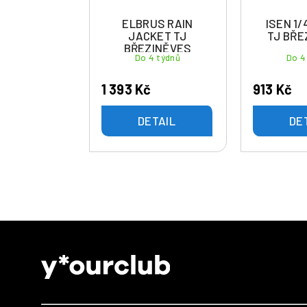
ELBRUS RAIN
ISEN 1/
JACKET TJ
TJ BŘE
BŘEZINĚVES
Do 4 týdnů
Do 4
1 393 Kč
913 Kč
DETAIL
DE
Z
á
p