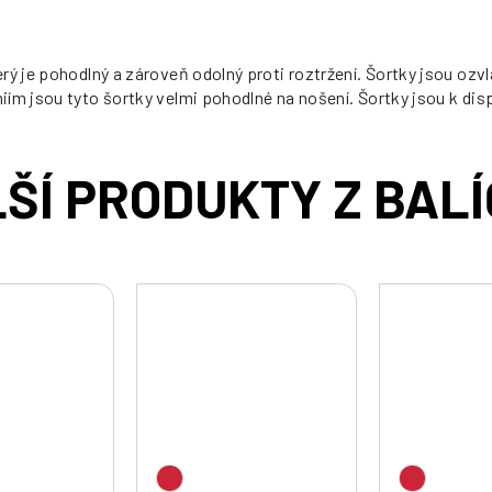
erý je pohodlný a zároveň odolný proti roztržení. Šortky jsou o
m jsou tyto šortky velmi pohodlné na nošení. Šortky jsou k dispo