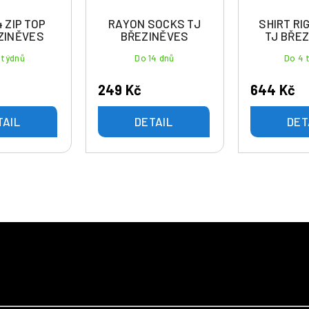
4 ZIP TOP
RAYON SOCKS TJ
SHIRT RI
ZINĚVES
BŘEZINĚVES
TJ BŘE
 týdnů
Do 14 dnů
Do 4 
249 Kč
644 Kč
TAIL
DETAIL
DET