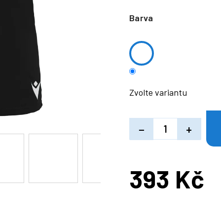
Barva
Zvolte variantu
−
+
393 Kč
Měrná
cena: