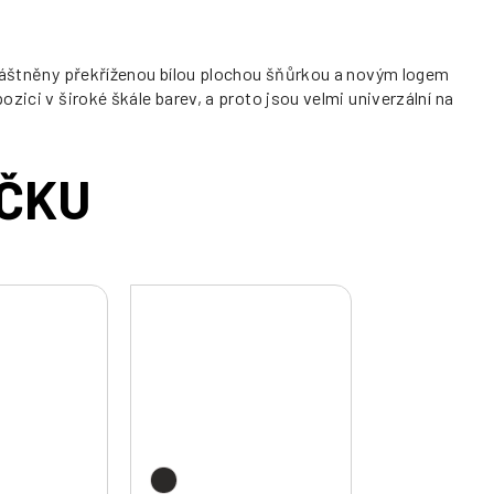
zvláštněny překříženou bílou plochou šňůrkou a novým logem
zici v široké škále barev, a proto jsou velmi univerzální na