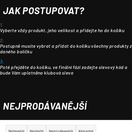
JAK POSTUPOVAT?
1.
Vyberte vždy produkt, jeho velikost a přidejte ho do košíku
2.
Postupně musíte vybrat a přidat do košíku všechny produkty z
daného balíčku
3.
Poté přejděte do košíku, ve finální fázi zadejte slevový kód a
bude Vám uplatněna klubová sleva
NEJPRODÁVANĚJŠÍ
Ř
a
Nejlevnější
Nejdražší
Nejprodávanější
Abecedně