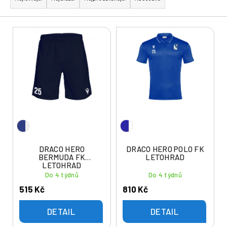
z
e
V
n
ý
í
p
p
i
r
s
o
p
d
r
u
o
k
d
t
u
DRACO HERO
DRACO HERO POLO FK
ů
BERMUDA FK
LETOHRAD
k
LETOHRAD
t
Do 4 týdnů
Do 4 týdnů
ů
515 Kč
810 Kč
DETAIL
DETAIL