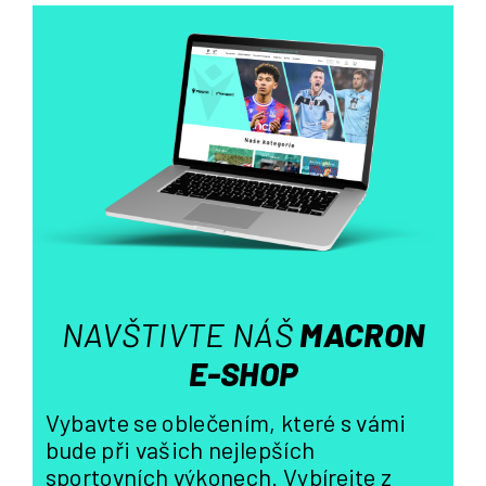
l
á
d
a
c
í
p
r
v
k
y
v
ý
NAVŠTIVTE NÁŠ
MACRON
p
i
E-SHOP
s
u
Vybavte se oblečením, které s vámi
bude při vašich nejlepších
sportovních výkonech. Vybírejte z