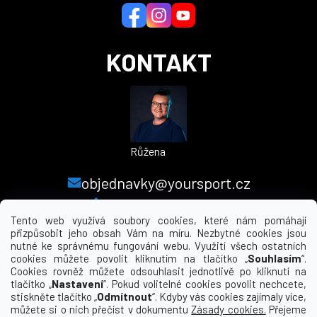
í
KONTAKT
Růžena
objednavky@yoursport.cz
+420 224 250 000
Tento web využívá soubory cookies, které nám pomáhají
přizpůsobit jeho obsah Vám na míru. Nezbytné cookies jsou
nutné ke správnému fungování webu. Využití všech ostatních
MENU
cookies můžete povolit kliknutím na tlačítko „
Souhlasím
“.
Cookies rovněž můžete odsouhlasit jednotlivě po kliknutí na
tlačítko „
Nastavení
“. Pokud volitelné cookies povolit nechcete,
INFORMACE PRO VÁS
stiskněte tlačítko „
Odmítnout
“. Kdyby vás cookies zajímaly více,
můžete si o nich přečíst v dokumentu
Zásady cookies.
Přejeme