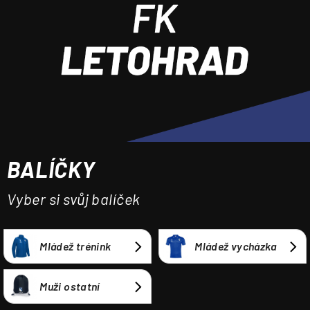
a
j
í
t
?
BALÍČKY
HLEDAT
Vyber si svůj balíček
Mládež trénink
Mládež vycházka
Muži ostatní