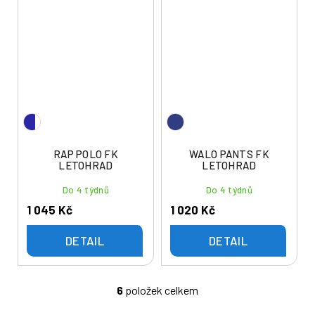
RAP POLO FK
WALO PANTS FK
LETOHRAD
LETOHRAD
Do 4 týdnů
Do 4 týdnů
1 045 Kč
1 020 Kč
DETAIL
DETAIL
6
položek celkem
O
v