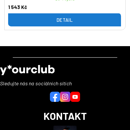
1 543 Kč
DETAIL
Z
á
p
a
Sledujte nás na sociálních sítích
t
í
KONTAKT