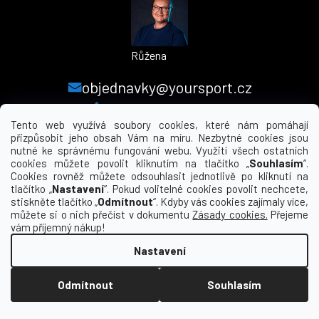
Růžena
objednavky@yoursport.cz
+420 224 250 000
Tento web využívá soubory cookies, které nám pomáhají
přizpůsobit jeho obsah Vám na míru. Nezbytné cookies jsou
nutné ke správnému fungování webu. Využití všech ostatních
MENU
cookies můžete povolit kliknutím na tlačítko „
Souhlasím
“.
Cookies rovněž můžete odsouhlasit jednotlivě po kliknutí na
tlačítko „
Nastavení
“. Pokud volitelné cookies povolit nechcete,
INFORMACE PRO VÁS
stiskněte tlačítko „
Odmítnout
“. Kdyby vás cookies zajímaly více,
můžete si o nich přečíst v dokumentu
Zásady cookies.
Přejeme
KDE NÁS NAJDETE
vám příjemný nákup!
Nastavení
Vytvořil Shoptet
Odmítnout
Souhlasím
Copyright 2026
yourclub.cz
. Všechna práva
vyhrazena.
Upravit nastavení cookies