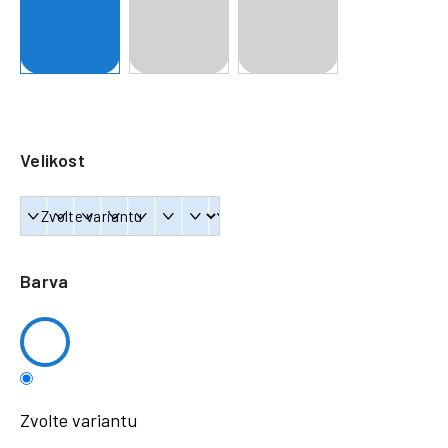
a
j
í
t
?
Velikost
HLEDAT
Barva
Zvolte variantu