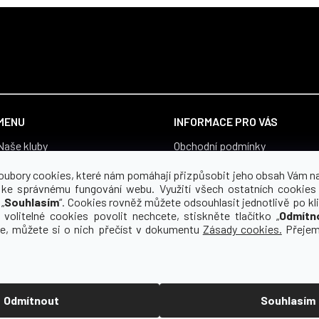
MENU
INFORMACE PRO VÁS
Naše kluby
Obchodní podmínky
Vše pro fanoušky
Zásady zpracování osobních ú
oubory cookies, které nám pomáhají přizpůsobit jeho obsah Vám n
Boty
Souhlas se zpracováním osobn
 ke správnému fungování webu. Využití všech ostatních cookies
„
Souhlasím
“. Cookies rovněž můžete odsouhlasit jednotlivě po kli
Proč yourclub
Reklamace a vrácení zboží
 volitelné cookies povolit nechcete, stiskněte tlačítko „
Odmítn
O koho se staráme
Pro média
ce, můžete si o nich přečíst v dokumentu
Zásady cookies.
Přejem
Kontakt
Odmítnout
Souhlasím