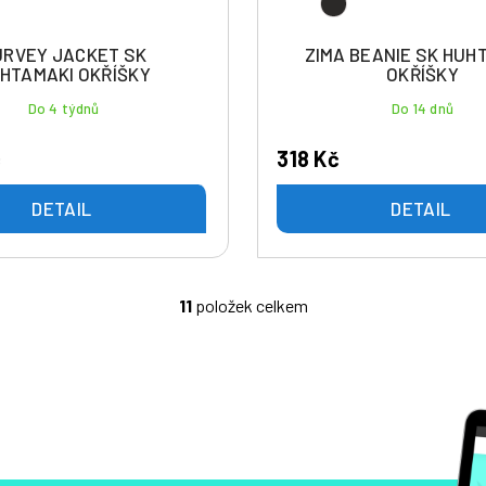
URVEY JACKET SK
ZIMA BEANIE SK HUH
HTAMAKI OKŘÍŠKY
OKŘÍŠKY
Do 4 týdnů
Do 14 dnů
č
318 Kč
DETAIL
DETAIL
11
položek celkem
O
v
l
á
d
a
c
í