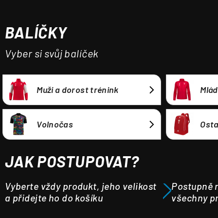
a
j
BALÍČKY
í
t
Vyber si svůj balíček
?
Muži a dorost trénink
Mlád
HLEDAT
Volnočas
Osta
JAK POSTUPOVAT?
Vyberte vždy produkt, jeho velikost
Postupně m
a přidejte ho do košíku
všechny pr