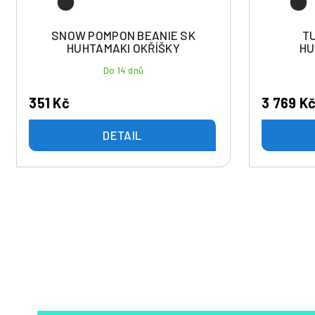
SNOW POMPON BEANIE SK
T
HUHTAMAKI OKŘÍŠKY
HU
Do 14 dnů
351 Kč
3 769 K
DETAIL