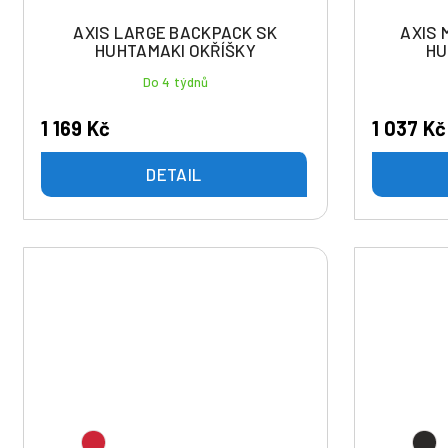
ů
u
AXIS LARGE BACKPACK SK
AXIS 
k
HUHTAMAKI OKŘÍŠKY
HU
t
Do 4 týdnů
ů
1 169 Kč
1 037 Kč
DETAIL