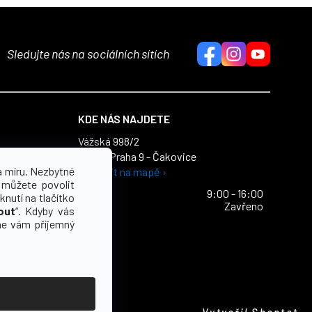
Sledujte nás na sociálních sítích
KDE NÁS NAJDETE
Vážská 998/2
196 00 Praha 9 - Čakovice
dajů
a míru. Nezbytné
Zobrazit na mapě ›
ích údajů
 můžete povolit
Po - Pa
9:00 - 16:00
knutí na tlačítko
So - Ne
Zavřeno
out
“. Kdyby vás
e vám příjemný
Vytvořil Shoptet