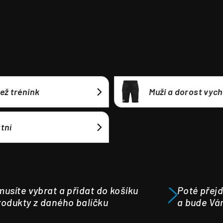
ež trénink
Muži a dorost vyc
tní
usíte vybrat a přidat do košíku
Poté přejd
odukty z daného balíčku
a bude Vá