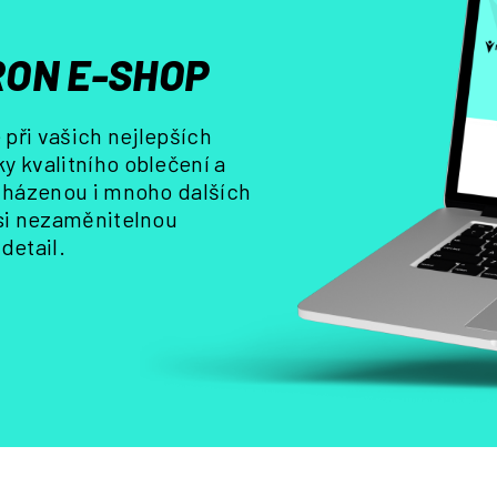
p
r
ON E-SHOP
v
k
y
při vašich nejlepších
v
y kvalitního oblečení a
ý
, házenou i mnoho dalších
p
i
 si nezaměnitelnou
s
detail.
u