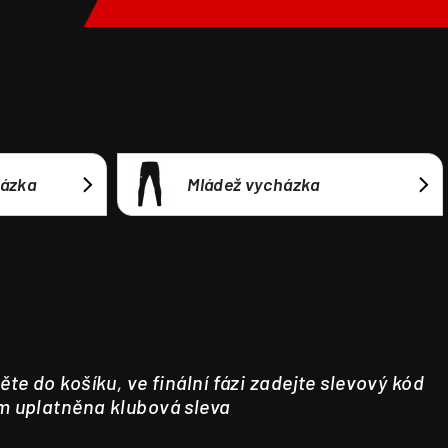
házka
Mládež vycházka
ěte do košíku, ve finální fázi zadejte slevový kód
m uplatněna klubová sleva