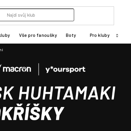
kluby
Vše pro fanoušky
Boty
Pro kluby
ní