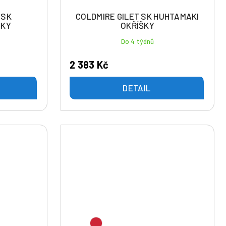
 SK
COLDMIRE GILET SK HUHTAMAKI
ŠKY
OKŘÍŠKY
Do 4 týdnů
2 383 Kč
DETAIL