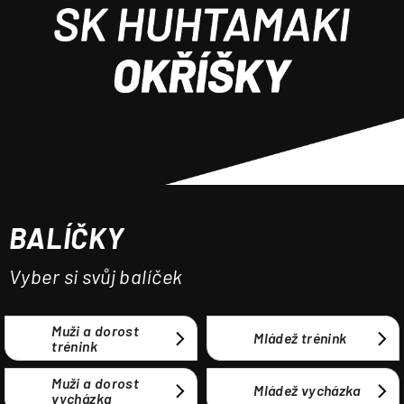
a
j
í
t
?
BALÍČKY
HLEDAT
Vyber si svůj balíček
Muži a dorost
Mládež trénink
trénink
Muži a dorost
Mládež vycházka
vycházka