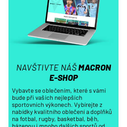
p
r
v
k
y
v
ý
p
i
s
NAVŠTIVTE NÁŠ
MACRON
u
E-SHOP
Vybavte se oblečením, které s vámi
bude při vašich nejlepších
sportovních výkonech. Vybírejte z
nabídky kvalitního oblečení a doplňků
na fotbal, rugby, basketbal, běh,
házenou i mnoho dalších sportů od