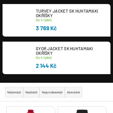
TURVEY JACKET SK HUHTAMAKI
OKŘÍŠKY
Do 4 týdnů
3 769 Kč
GYOR JACKET SK HUHTAMAKI
OKŘÍŠKY
Do 4 týdnů
2 144 Kč
Ř
a
Nejlevnější
Nejdražší
Nejprodávanější
Abecedně
z
e
V
n