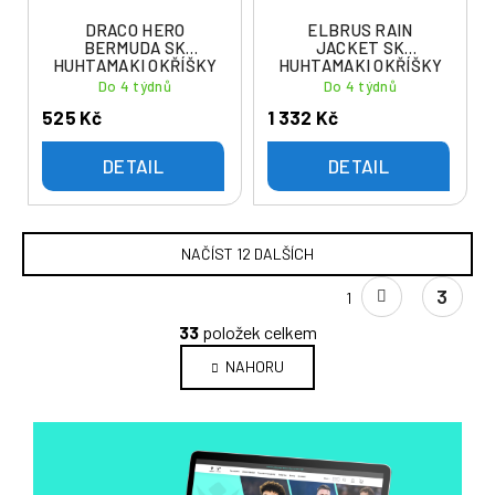
DRACO HERO
ELBRUS RAIN
BERMUDA SK
JACKET SK
HUHTAMAKI OKŘÍŠKY
HUHTAMAKI OKŘÍŠKY
Do 4 týdnů
Do 4 týdnů
525 Kč
1 332 Kč
DETAIL
DETAIL
NAČÍST 12 DALŠÍCH
S
3
1
t
O
r
33
položek celkem
v
á
NAHORU
l
n
k
á
o
d
v
a
á
c
n
í
í