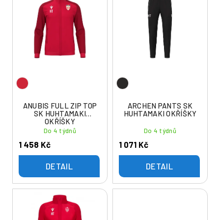
ý
í
p
p
i
r
s
o
p
d
r
u
o
k
d
t
u
ANUBIS FULL ZIP TOP
ARCHEN PANTS SK
ů
SK HUHTAMAKI
HUHTAMAKI OKŘÍŠKY
k
OKŘÍŠKY
t
Do 4 týdnů
Do 4 týdnů
ů
1 458 Kč
1 071 Kč
DETAIL
DETAIL