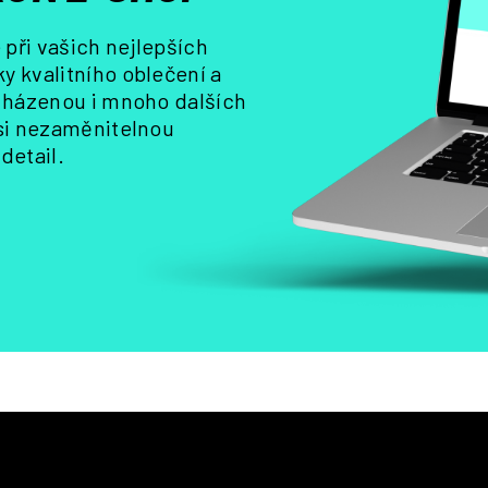
k
y
při vašich nejlepších
v
y kvalitního oblečení a
ý
, házenou i mnoho dalších
p
i
 si nezaměnitelnou
s
detail.
u