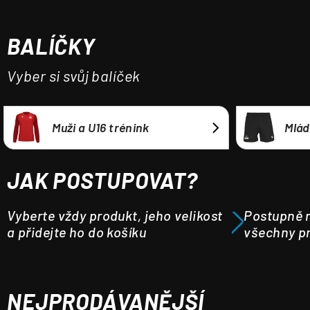
a
j
BALÍČKY
í
t
Vyber si svůj balíček
?
Muži a U16 trénink
Mlád
HLEDAT
JAK POSTUPOVAT?
Vyberte vždy produkt, jeho velikost
Postupně m
a přidejte ho do košíku
všechny pr
NEJPRODÁVANĚJŠÍ