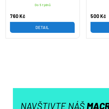
Do 5 týdnů
760 Kč
500 Kč
DETAIL
NAVŠTIVTE NÁŠ
MACR