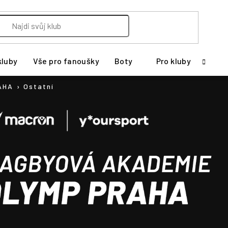
kluby
Vše pro fanoušky
Boty
Pro kluby
AHA
Ostatní