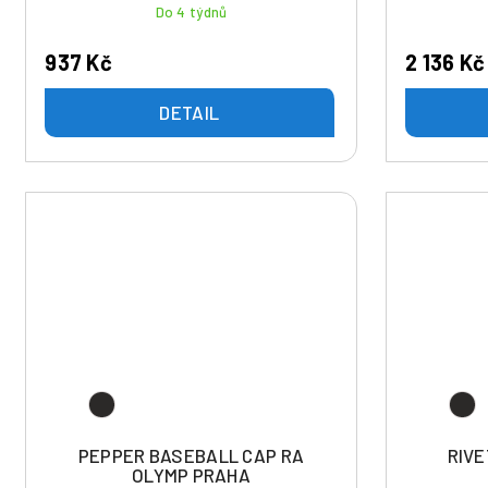
t
Do 4 týdnů
ů
937 Kč
2 136 Kč
DETAIL
PEPPER BASEBALL CAP RA
RIVE
OLYMP PRAHA