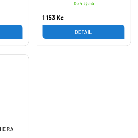
Do 4 týdnů
1 153 Kč
DETAIL
IE RA