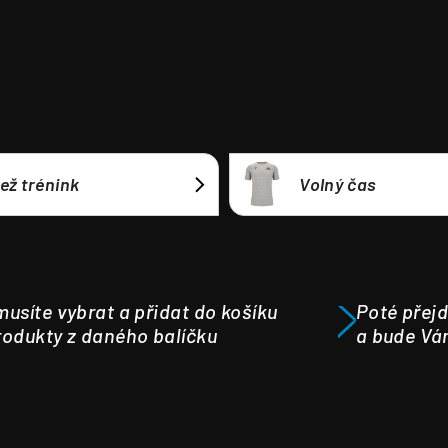
ež trénink
Volný čas
usíte vybrat a přidat do košíku
Poté přejd
odukty z daného balíčku
a bude Vá