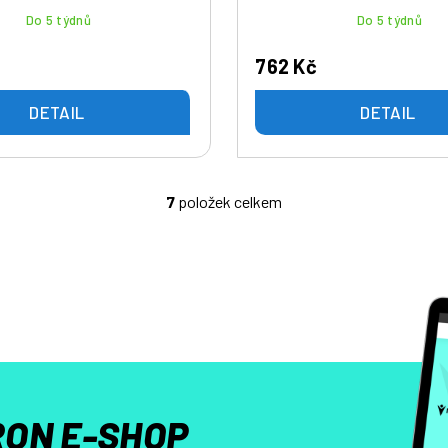
Do 5 týdnů
Do 5 týdnů
762 Kč
DETAIL
DETAIL
7
položek celkem
O
v
l
á
d
a
c
í
p
r
ON E-SHOP
v