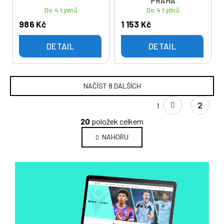
PRAHA
Do 4 týdnů
Do 4 týdnů
986 Kč
1 153 Kč
DETAIL
DETAIL
NAČÍST 8 DALŠÍCH
S
2
1
t
O
r
20
položek celkem
v
á
NAHORU
l
n
k
á
o
d
v
a
á
c
n
í
í
p
r