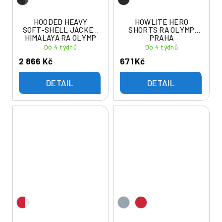
HOODED HEAVY
HOWLITE HERO
SOFT-SHELL JACKET
SHORTS RA OLYMP
HIMALAYA RA OLYMP
PRAHA
PRAHA
Do 4 týdnů
Do 4 týdnů
2 866 Kč
671 Kč
DETAIL
DETAIL