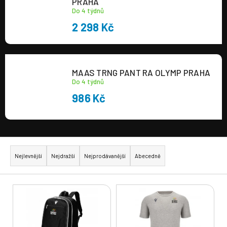
PRAHA
Do 4 týdnů
2 298 Kč
MAAS TRNG PANT RA OLYMP PRAHA
Do 4 týdnů
986 Kč
Ř
a
Nejlevnější
Nejdražší
Nejprodávanější
Abecedně
z
e
V
n
ý
í
p
p