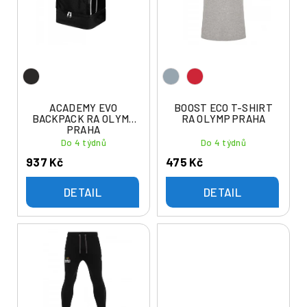
i
r
s
o
p
d
r
u
o
k
d
t
u
ACADEMY EVO
BOOST ECO T-SHIRT
ů
BACKPACK RA OLYMP
RA OLYMP PRAHA
k
PRAHA
t
Do 4 týdnů
Do 4 týdnů
ů
937 Kč
475 Kč
DETAIL
DETAIL