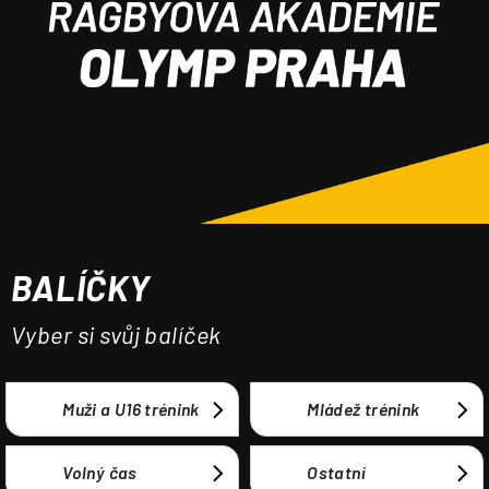
a
j
í
t
?
BALÍČKY
HLEDAT
Vyber si svůj balíček
Muži a U16 trénink
Mládež trénink
Volný čas
Ostatní