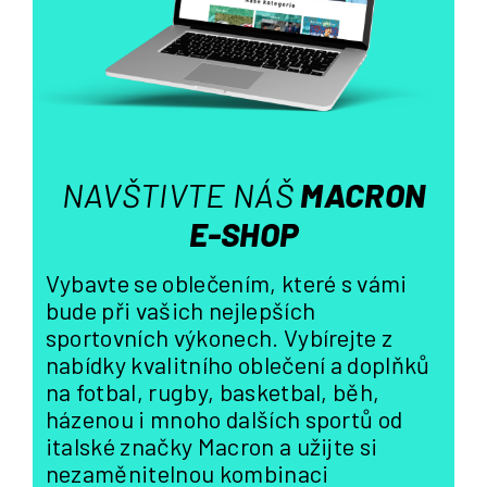
v
k
y
v
ý
p
i
s
NAVŠTIVTE NÁŠ
MACRON
u
E-SHOP
Vybavte se oblečením, které s vámi
bude při vašich nejlepších
sportovních výkonech. Vybírejte z
nabídky kvalitního oblečení a doplňků
na fotbal, rugby, basketbal, běh,
házenou i mnoho dalších sportů od
italské značky Macron a užijte si
nezaměnitelnou kombinaci