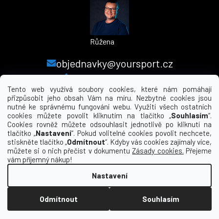
Růžena
objednavky@yoursport.cz
+420 224 250 000
Tento web využívá soubory cookies, které nám pomáhají
přizpůsobit jeho obsah Vám na míru. Nezbytné cookies jsou
nutné ke správnému fungování webu. Využití všech ostatních
MENU
cookies můžete povolit kliknutím na tlačítko „
Souhlasím
“.
Cookies rovněž můžete odsouhlasit jednotlivě po kliknutí na
tlačítko „
Nastavení
“. Pokud volitelné cookies povolit nechcete,
INFORMACE PRO VÁS
stiskněte tlačítko „
Odmítnout
“. Kdyby vás cookies zajímaly více,
můžete si o nich přečíst v dokumentu
Zásady cookies.
Přejeme
KDE NÁS NAJDETE
vám příjemný nákup!
Nastavení
Vytvořil Shoptet
Odmítnout
Souhlasím
Copyright 2026
yourclub.cz
. Všechna práva
vyhrazena.
Upravit nastavení cookies