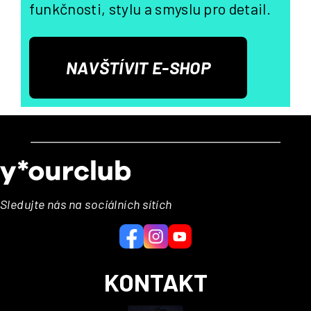
funkčnosti, stylu a smyslu pro detail.
NAVŠTÍVIT E-SHOP
Z
á
p
a
Sledujte nás na sociálních sítích
t
í
KONTAKT